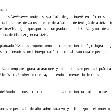
2021)
ro de
Advenimiento
contiene seis artículos de gran interés en diferentes
seta los aportes de varios docentes de la Facultad de Teología de la Univers
le (UnACh), al igual que aportes de un graduando de la UnACh y otro de la
tista del Plata, Argentina (UAP).
, graduado 2021) nos propone cómo una comprensión tipológica logra integ
s hermeneuticos con la interpretación tradicional historicista respecto de
nACh) comparte algunas aclaraciones y orientaciones respecto a la práctica 
de Ellen White. Se ofrece este ensayo teniendo en mente a los lectores que
 del Éxodo que nos permite comprobar una intención curricular de parte de
ances respecto a los desafios administrativos y de liderazgo en el contexto 