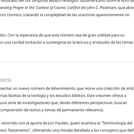
resultado del XIV Simposio Bíblico-Teológico Sudamericano sobre el libro d
nding Prayer in the Context of Cosmic Conflict
de John C. Peckham, que abo
flicto cósmico, tratando la complejidad de las oraciones aparentemente no
ión. Con la esperanza de que este número sea de gran utilidad para su
s una cordial invitación a sumergirse en la lectura y el estudio de los temas
(2025)
esentar un nuevo número de
Advenimiento
, que reúne una colección de artí
sas facetas de la teología y los estudios bíblicos. Este volumen ofrece a
 una serie de investigaciones que, desde diferentes perspectivas, buscan
 comprensión de textos y temas de permanente relevancia.
 recorrido con el aporte de Jon Paulien, quien examina la "Terminología del
uevo Testamento", ofreciendo una mirada detallada a los conceptos que def