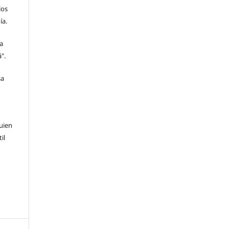
los
ía.
a
".
sa
quien
il