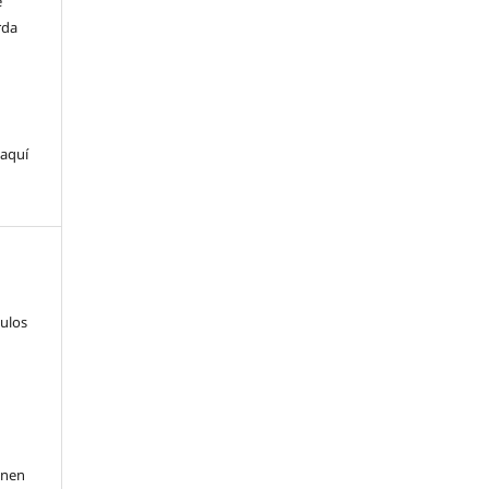
e
rda
 aquí
culos
inen