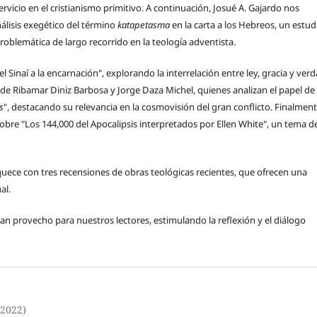
servicio en el cristianismo primitivo. A continuación, Josué A. Gajardo nos
lisis exegético del término
katapetasma
en la carta a los Hebreos, un estud
oblemática de largo recorrido en la teología adventista.
l Sinaí a la encarnación", explorando la interrelación entre ley, gracia y ver
o de Ribamar Diniz Barbosa y Jorge Daza Michel, quienes analizan el papel de 
s
", destacando su relevancia en la cosmovisión del gran conflicto. Finalment
 sobre "Los 144,000 del Apocalipsis interpretados por Ellen White", un tema d
uece con tres recensiones de obras teológicas recientes, que ofrecen una
al.
n provecho para nuestros lectores, estimulando la reflexión y el diálogo
(2022)