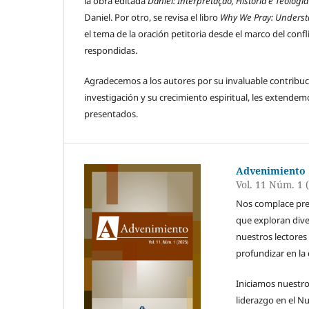
la obra editada
Daniel: Interpretação, História e Teologia
Daniel. Por otro, se revisa el libro
Why We Pray: Understa
el tema de la oración petitoria desde el marco del con
respondidas.
Agradecemos a los autores por su invaluable contribuc
investigación y su crecimiento espiritual, les extendemo
presentados.
Advenimiento
Vol. 11 Núm. 1 
Nos complace pr
que exploran diver
nuestros lectores
profundizar en la
Iniciamos nuestro
liderazgo en el N