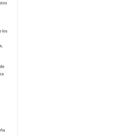
stos
e los
a,
 de
ica
eña