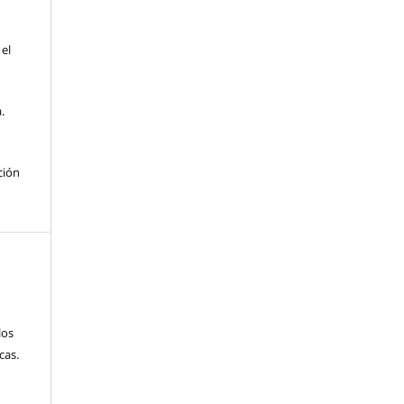
 el
.
ción
los
cas.