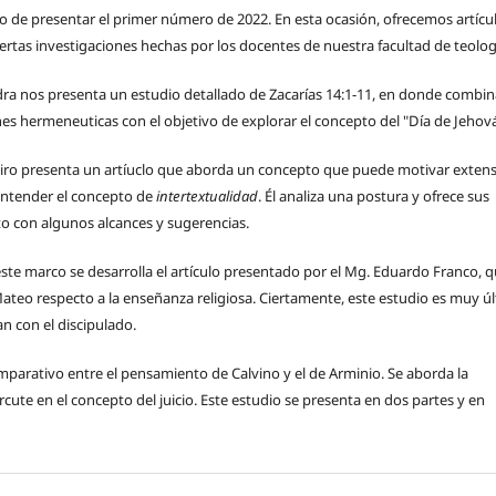
 de presentar el primer número de 2022. En esta ocasión, ofrecemos artícu
iertas investigaciones hechas por los docentes de nuestra facultad de teolog
dra nos presenta un estudio detallado de Zacarías 14:1-11, en donde combin
es hermeneuticas con el objetivo de explorar el concepto del "Día de Jehová
eiro presenta un artíuclo que aborda un concepto que puede motivar exten
entender el concepto de
intertextualidad
. Él analiza una postura y ofrece sus
to con algunos alcances y sugerencias.
este marco se desarrolla el artículo presentado por el Mg. Eduardo Franco, 
ateo respecto a la enseñanza religiosa. Ciertamente, este estudio es muy últ
n con el discipulado.
omparativo entre el pensamiento de Calvino y el de Arminio. Se aborda la
ute en el concepto del juicio. Este estudio se presenta en dos partes y en