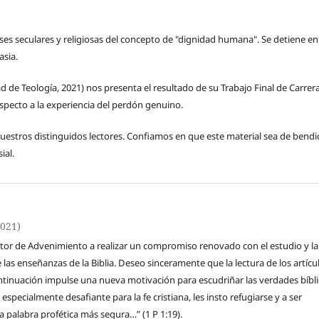
ses seculares y religiosas del concepto de "dignidad humana". Se detiene en
asia.
de Teología, 2021) nos presenta el resultado de su Trabajo Final de Carrera
specto a la experiencia del perdón genuino.
 nuestros distinguidos lectores. Confiamos en que este material sea de bendi
ial.
2021)
ector de Advenimiento a realizar un compromiso renovado con el estudio y la
las enseñanzas de la Biblia. Deseo sinceramente que la lectura de los artícu
tinuación impulse una nueva motivación para escudriñar las verdades bíbli
pecialmente desafiante para la fe cristiana, les insto refugiarse y a ser
a palabra profética más segura…” (1 P 1:19).