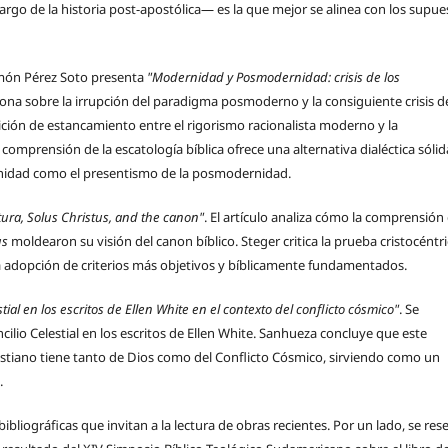
largo de la historia post-apostólica— es la que mejor se alinea con los supue
amón Pérez Soto presenta
"Modernidad y Posmodernidad: crisis de los
exiona sobre la irrupción del paradigma posmoderno y la consiguiente crisis d
ción de estancamiento entre el rigorismo racionalista moderno y la
comprensión de la escatología bíblica ofrece una alternativa dialéctica sólid
rnidad como el presentismo de la posmodernidad.
tura, Solus Christus, and the canon"
. El artículo analiza cómo la comprensión
us
moldearon su visión del canon bíblico. Steger critica la prueba cristocéntr
la adopción de criterios más objetivos y bíblicamente fundamentados.
estial en los escritos de Ellen White en el contexto del conflicto cósmico"
. Se
cilio Celestial en los escritos de Ellen White. Sanhueza concluye que este
ristiano tiene tanto de Dios como del Conflicto Cósmico, sirviendo como un
.
liográficas que invitan a la lectura de obras recientes. Por un lado, se res