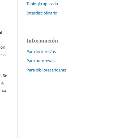
Teología aplicada
Interdisciplinario
al
Información
ción
Para lectores/as
 la
Para autores/as
Para bibliotecarios/as
"
. Se
 A
r su