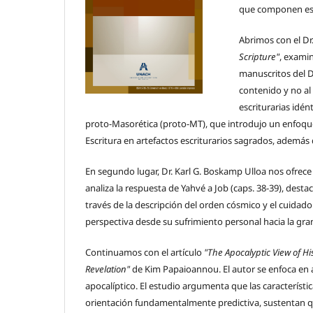
que componen est
Abrimos con el Dr
Scripture"
, examin
manuscritos del De
contenido y no al 
escriturarias idén
proto-Masorética (proto-MT), que introdujo un enfoqu
Escritura en artefactos escriturarios sagrados, además
En segundo lugar, Dr. Karl G. Boskamp Ulloa nos ofrec
analiza la respuesta de Yahvé a Job (caps. 38-39), de
través de la descripción del orden cósmico y el cuidado 
perspectiva desde su sufrimiento personal hacia la gra
Continuamos con el artículo
"The Apocalyptic View of His
Revelation"
de Kim Papaioannou. El autor se enfoca en a
apocalíptico. El estudio argumenta que las características
orientación fundamentalmente predictiva, sustentan que