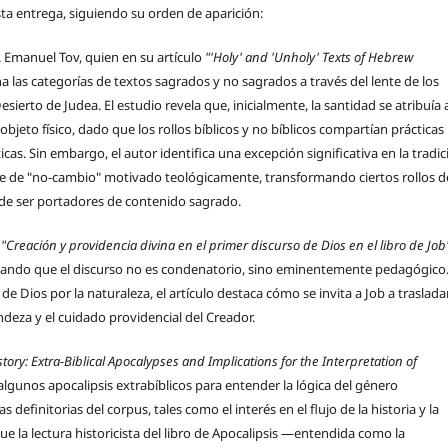
a entrega, siguiendo su orden de aparición:
. Emanuel Tov, quien en su artículo
"'Holy' and 'Unholy' Texts of Hebrew
a las categorías de textos sagrados y no sagrados a través del lente de los
sierto de Judea. El estudio revela que, inicialmente, la santidad se atribuía 
objeto físico, dado que los rollos bíblicos y no bíblicos compartían prácticas
ticas. Sin embargo, el autor identifica una excepción significativa en la tradi
e de "no-cambio" motivado teológicamente, transformando ciertos rollos de
 de ser portadores de contenido sagrado.
e
"Creación y providencia divina en el primer discurso de Dios en el libro de Job
stacando que el discurso no es condenatorio, sino eminentemente pedagógico.
de Dios por la naturaleza, el artículo destaca cómo se invita a Job a traslada
ndeza y el cuidado providencial del Creador.
tory: Extra-Biblical Apocalypses and Implications for the Interpretation of
lgunos apocalipsis extrabíblicos para entender la lógica del género
 definitorias del corpus, tales como el interés en el flujo de la historia y la
 la lectura historicista del libro de Apocalipsis —entendida como la