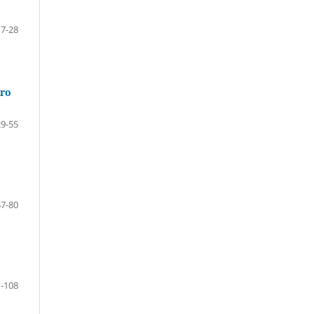
17-28
dro
29-55
57-80
-108