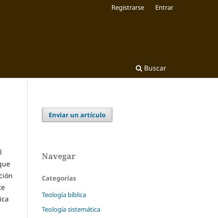
Registrarse
Entrar
Buscar
Enviar un artículo
l
Navegar
 que
ción
Categorías
te
Teología bíblica
ica
Teología sistemática