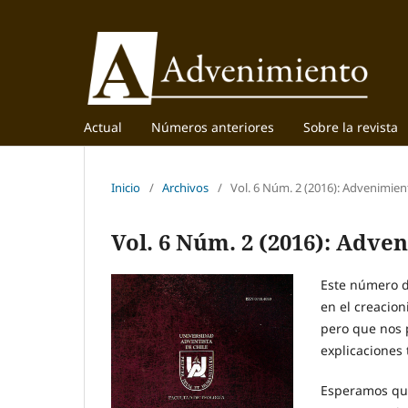
Actual
Números anteriores
Sobre la revista
Inicio
/
Archivos
/
Vol. 6 Núm. 2 (2016): Advenimien
Vol. 6 Núm. 2 (2016): Adve
Este número d
en el creacion
pero que nos 
explicaciones
Esperamos que