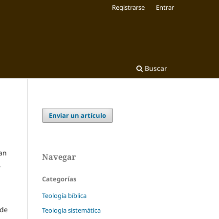
Registrarse
Entrar
Buscar
Enviar un artículo
an
Navegar
,
Categorías
Teología bíblica
 de
Teología sistemática