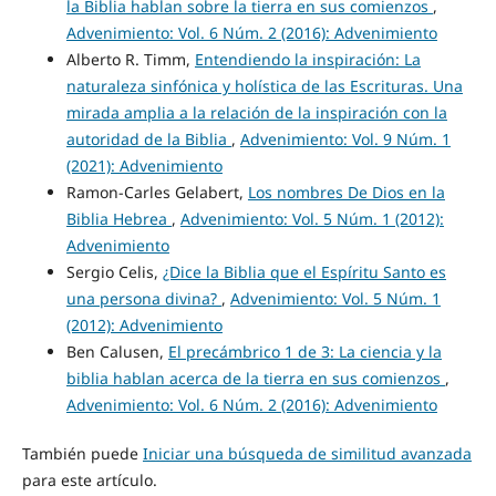
la Biblia hablan sobre la tierra en sus comienzos
,
Advenimiento: Vol. 6 Núm. 2 (2016): Advenimiento
Alberto R. Timm,
Entendiendo la inspiración: La
naturaleza sinfónica y holística de las Escrituras. Una
mirada amplia a la relación de la inspiración con la
autoridad de la Biblia
,
Advenimiento: Vol. 9 Núm. 1
(2021): Advenimiento
Ramon-Carles Gelabert,
Los nombres De Dios en la
Biblia Hebrea
,
Advenimiento: Vol. 5 Núm. 1 (2012):
Advenimiento
Sergio Celis,
¿Dice la Biblia que el Espíritu Santo es
una persona divina?
,
Advenimiento: Vol. 5 Núm. 1
(2012): Advenimiento
Ben Calusen,
El precámbrico 1 de 3: La ciencia y la
biblia hablan acerca de la tierra en sus comienzos
,
Advenimiento: Vol. 6 Núm. 2 (2016): Advenimiento
También puede
Iniciar una búsqueda de similitud avanzada
para este artículo.