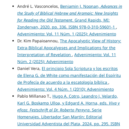
André L. Vasconcelos,
Benjamin J. Noonan,
Advances in
the Study of Biblical Hebrew and Aramaic: New Insights
for Reading the Old Testament
. Grand Rapids, MI:
Zondervan, 2020. pp. 336. ISBN 978-0-310-59601-1
,
Advenimiento: Vol. 11 Núm. 1 (2025): Advenimiento
Dr. Kim Papaioannou,
The Apocalyptic View of History:
Extra-Biblical Apocalypses and Implications for the
Interpretation of Revelation
,
Advenimiento: Vol. 11
Núm. 2 (2025): Advenimiento
Daniel Vera,
El principio Sola Scriptura y los escritos
de Elena G. de White como manifestación del Espíritu
de Profecía de acuerdo a la escatología bíblica
,
Advenimiento: Vol. 4 Núm. 1 (2010): Advenimiento
Pablo Millanao T.,
Hugo A. Cotro, Leandro J. Velardo,
Karl G. Boskamp Ulloa, y Edgard A. Horna, eds.
Viva y
eficaz. Festschrift al Dr. Roberto Pereyra
. Serie
Homenajes. Libertador San Martín: Editorial
Universidad Adventista del Plata, 2024. pp. 295. ISBN