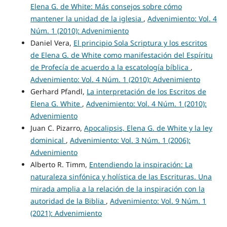
Elena G. de White: Más consejos sobre cómo
mantener la unidad de la iglesia
,
Advenimiento: Vol. 4
Núm. 1 (2010): Advenimiento
Daniel Vera,
El principio Sola Scriptura y los escritos
de Elena G. de White como manifestación del Espíritu
de Profecía de acuerdo a la escatología bíblica
,
Advenimiento: Vol. 4 Núm. 1 (2010): Advenimiento
Gerhard Pfandl,
La interpretación de los Escritos de
Elena G. White
,
Advenimiento: Vol. 4 Núm. 1 (2010):
Advenimiento
Juan C. Pizarro,
Apocalipsis, Elena G. de White y la ley
dominical
,
Advenimiento: Vol. 3 Núm. 1 (2006):
Advenimiento
Alberto R. Timm,
Entendiendo la inspiración: La
naturaleza sinfónica y holística de las Escrituras. Una
mirada amplia a la relación de la inspiración con la
autoridad de la Biblia
,
Advenimiento: Vol. 9 Núm. 1
(2021): Advenimiento