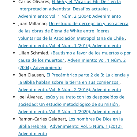
Carlos Olivares,
El 666 y el "Vicarius Filii Dei" en la
interpretación adventista: Desafíos actuales
,
Advenimiento: Vol. 1 Núm. 2 (2004): Advenimiento
Juan Millanao,
Un estudio de percepción y uso acerca
de las obras de Elena de White entre líderes
voluntarios de la Asociación Metropolitana de Chile
,
Advenimiento: Vol. 4 Núm. 1 (2010): Advenimiento
Lilian Schmied,
¿Bautismo a favor de los muertos o por
causa de los muertos?
,
Advenimiento: Vol. 1 Núm. 2
(2004): Advenimiento
Ben Clausen,
El Precámbrico parte 2 de 3: La ciencia y
la Biblia hablan sobre la tierra en sus comienzos
,
Advenimiento: Vol. 6 Núm. 2 (2016): Advenimiento
Joel Álvarez,
Jesús y su trato con los desposeídos de
sociedad: Un estudio metodológico de su misión
,
Advenimiento: Vol. 8 Núm. 1 (2020): Advenimiento
Ramon-Carles Gelabert,
Los nombres De Dios en la
Biblia Hebrea
,
Advenimiento: Vol. 5 Núm. 1 (2012):
Advenimiento