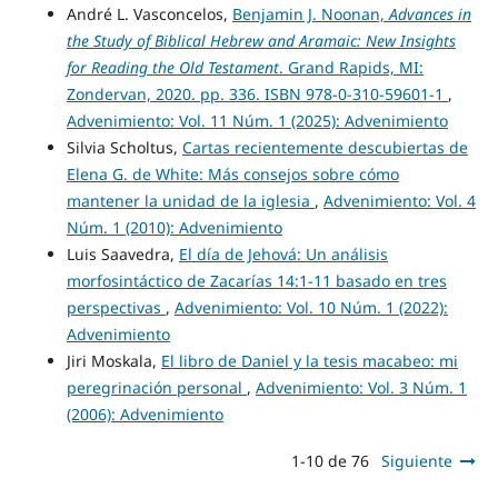
André L. Vasconcelos,
Benjamin J. Noonan,
Advances in
the Study of Biblical Hebrew and Aramaic: New Insights
for Reading the Old Testament
. Grand Rapids, MI:
Zondervan, 2020. pp. 336. ISBN 978-0-310-59601-1
,
Advenimiento: Vol. 11 Núm. 1 (2025): Advenimiento
Silvia Scholtus,
Cartas recientemente descubiertas de
Elena G. de White: Más consejos sobre cómo
mantener la unidad de la iglesia
,
Advenimiento: Vol. 4
Núm. 1 (2010): Advenimiento
Luis Saavedra,
El día de Jehová: Un análisis
morfosintáctico de Zacarías 14:1-11 basado en tres
perspectivas
,
Advenimiento: Vol. 10 Núm. 1 (2022):
Advenimiento
Jiri Moskala,
El libro de Daniel y la tesis macabeo: mi
peregrinación personal
,
Advenimiento: Vol. 3 Núm. 1
(2006): Advenimiento
1-10 de 76
Siguiente