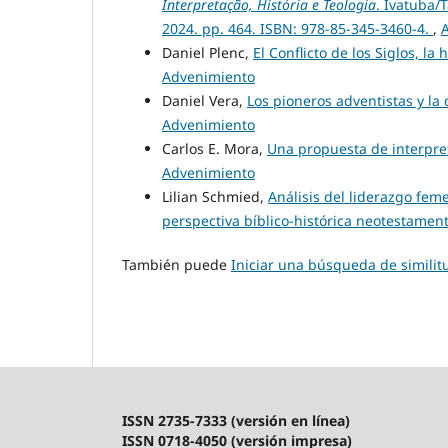
Interpretação, História e Teologia
. Ivatuba/
2024. pp. 464. ISBN: 978-85-345-3460-4.
,
Daniel Plenc,
El Conflicto de los Siglos, la 
Advenimiento
Daniel Vera,
Los pioneros adventistas y la 
Advenimiento
Carlos E. Mora,
Una propuesta de interpre
Advenimiento
Lilian Schmied,
Análisis del liderazgo fem
perspectiva bíblico-histórica neotestamen
También puede
Iniciar una búsqueda de simili
ISSN 2735-7333 (versión en línea)
ISSN 0718-4050 (versión impresa)