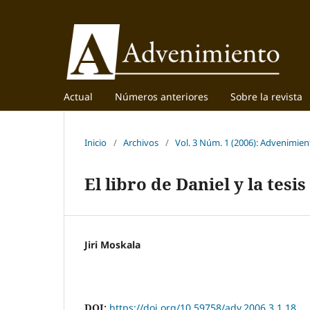
Actual
Números anteriores
Sobre la revista
Inicio
/
Archivos
/
Vol. 3 Núm. 1 (2006): Advenimien
El libro de Daniel y la tes
Jiri Moskala
DOI:
https://doi.org/10.59758/adv.2006.3.1.18