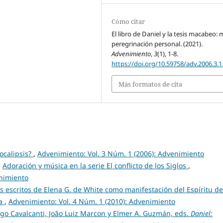
Cómo citar
El libro de Daniel y la tesis macabeo: 
peregrinación personal. (2021).
Advenimiento
,
3
(1), 1-8.
https://doi.org/10.59758/adv.2006.3.1
Más formatos de cita
ocalipsis?
,
Advenimiento: Vol. 3 Núm. 1 (2006): Advenimiento
,
Adoración y música en la serie El conflicto de los Siglos
,
enimiento
los escritos de Elena G. de White como manifestación del Espíritu de
ca
,
Advenimiento: Vol. 4 Núm. 1 (2010): Advenimiento
iogo Cavalcanti, João Luiz Marcon y Elmer A. Guzmán, eds.
Daniel: