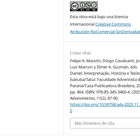
Esta obra está bajo una licencia
internacional
Creative Commons
Atribución-NoComercial-SinDerivadas
Cómo citar
Felipe A. Masotti, Diogo Cavalcanti, J
Luiz Marcon y Elmer A. Guzmán, eds.
Daniel: Interpretação, História e Teolo
Ivatuba/Tatuí: Faculdade Adventista 
Paraná/Casa Publicadora Brasileira, 2
pp. 464. ISBN: 978-85-345-3460-4. (202
Advenimiento
,
11
(2), 87-90.
https://doi.org/10.59758/adv.2025.11.
0
Más formatos de cita