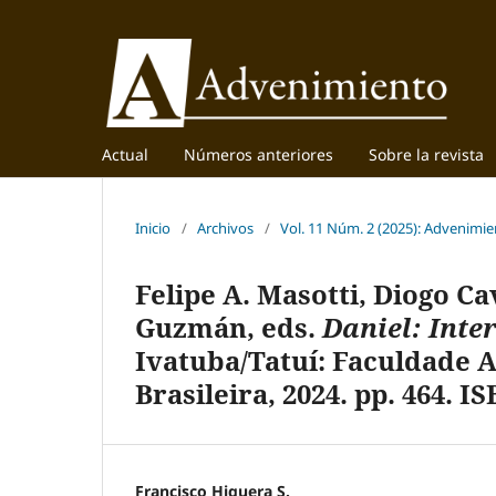
Actual
Números anteriores
Sobre la revista
Inicio
/
Archivos
/
Vol. 11 Núm. 2 (2025): Advenimi
Felipe A. Masotti, Diogo C
Guzmán, eds.
Daniel: Inte
Ivatuba/Tatuí: Faculdade 
Brasileira, 2024. pp. 464. IS
Francisco Higuera S.