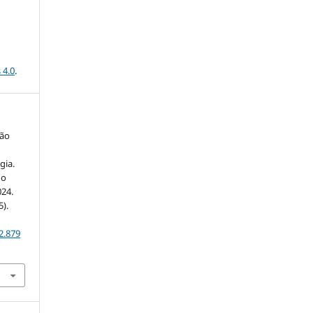
 4.0
.
oão
gia.
do
024.
5).
2.879