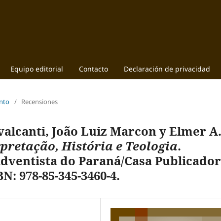
Equipo editorial
Contacto
Declaración de privacidad
ento
/
Recensiones
avalcanti, João Luiz Marcon y Elmer A
rpretação, História e Teologia
.
Adventista do Paraná/Casa Publicado
BN: 978-85-345-3460-4.