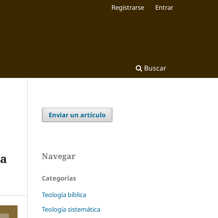
Registrarse
Entrar
Buscar
Enviar un artículo
.
ra
Navegar
Categorías
Teología bíblica
Teología sistemática