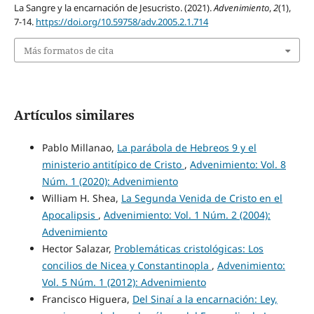
La Sangre y la encarnación de Jesucristo. (2021).
Advenimiento
,
2
(1),
7-14.
https://doi.org/10.59758/adv.2005.2.1.714
Más formatos de cita
Artículos similares
Pablo Millanao,
La parábola de Hebreos 9 y el
ministerio antitípico de Cristo
,
Advenimiento: Vol. 8
Núm. 1 (2020): Advenimiento
William H. Shea,
La Segunda Venida de Cristo en el
Apocalipsis
,
Advenimiento: Vol. 1 Núm. 2 (2004):
Advenimiento
Hector Salazar,
Problemáticas cristológicas: Los
concilios de Nicea y Constantinopla
,
Advenimiento:
Vol. 5 Núm. 1 (2012): Advenimiento
Francisco Higuera,
Del Sinaí a la encarnación: Ley,