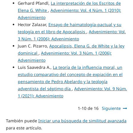
Gerhard Pfandl,
La interpretación de los Escritos de
Elena G. White
,
Advenimiento: Vol. 4 Núm. 1 (2010):
Advenimiento
Hector Zalazar,
Ensayo de haimatología-pactual y su
teología en el libro de Apocalipsis
,
Advenimiento: Vol.
3 Núm. 1 (2006): Advenimiento
Juan C. Pizarro,
Apocalipsis, Elena G. de White y la ley
dominical
,
Advenimiento: Vol. 3 Núm. 1 (2006):
Advenimiento
Luis Saavedra A.,
La teoría de la influencia moral, un
estudio comparativo del concepto de expiación en el
pensamiento de Pedro Abelardo y la teología
adventista del séptimo día
,
Advenimiento: Vol. 9 Núm.
1 (2021): Advenimiento
1-10 de 16
Siguiente
También puede
Iniciar una búsqueda de similitud avanzada
para este artículo.