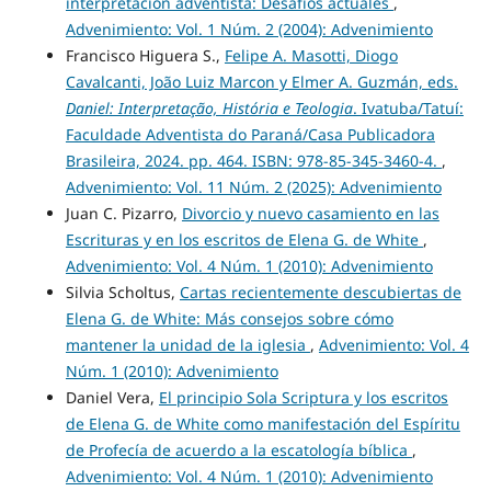
interpretación adventista: Desafíos actuales
,
Advenimiento: Vol. 1 Núm. 2 (2004): Advenimiento
Francisco Higuera S.,
Felipe A. Masotti, Diogo
Cavalcanti, João Luiz Marcon y Elmer A. Guzmán, eds.
Daniel: Interpretação, História e Teologia
. Ivatuba/Tatuí:
Faculdade Adventista do Paraná/Casa Publicadora
Brasileira, 2024. pp. 464. ISBN: 978-85-345-3460-4.
,
Advenimiento: Vol. 11 Núm. 2 (2025): Advenimiento
Juan C. Pizarro,
Divorcio y nuevo casamiento en las
Escrituras y en los escritos de Elena G. de White
,
Advenimiento: Vol. 4 Núm. 1 (2010): Advenimiento
Silvia Scholtus,
Cartas recientemente descubiertas de
Elena G. de White: Más consejos sobre cómo
mantener la unidad de la iglesia
,
Advenimiento: Vol. 4
Núm. 1 (2010): Advenimiento
Daniel Vera,
El principio Sola Scriptura y los escritos
de Elena G. de White como manifestación del Espíritu
de Profecía de acuerdo a la escatología bíblica
,
Advenimiento: Vol. 4 Núm. 1 (2010): Advenimiento