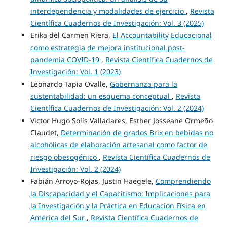
interdependencia y modalidades de ejercicio
,
Revista
Científica Cuadernos de Investigación: Vol. 3 (2025)
Erika del Carmen Riera,
El Accountability Educacional
como estrategia de mejora institucional post-
pandemia COVID-19
,
Revista Científica Cuadernos de
Investigación: Vol. 1 (2023)
Leonardo Tapia Ovalle,
Gobernanza para la
sustentabilidad: un esquema conceptual
,
Revista
Científica Cuadernos de Investigación: Vol. 2 (2024)
Victor Hugo Solis Valladares, Esther Josseane Ormeño
Claudet,
Determinación de grados Brix en bebidas no
alcohólicas de elaboración artesanal como factor de
riesgo obesogénico
,
Revista Científica Cuadernos de
Investigación: Vol. 2 (2024)
Fabián Arroyo-Rojas, Justin Haegele,
Comprendiendo
la Discapacidad y el Capacitismo: Implicaciones para
la Investigación y la Práctica en Educación Física en
América del Sur
,
Revista Científica Cuadernos de