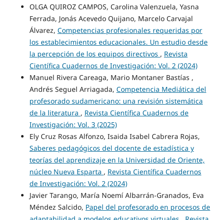
OLGA QUIROZ CAMPOS, Carolina Valenzuela, Yasna
Ferrada, Jonás Acevedo Quijano, Marcelo Carvajal
Álvarez,
Competencias profesionales requeridas por
los establecimientos educacionales. Un estudio desde
la percepción de los equipos directivos
,
Revista
Científica Cuadernos de Investigación: Vol. 2 (2024)
Manuel Rivera Careaga, Mario Montaner Bastías ,
Andrés Seguel Arriagada,
Competencia Mediática del
profesorado sudamericano: una revisión sistemática
de la literatura
,
Revista Científica Cuadernos de
Investigación: Vol. 3 (2025)
Ely Cruz Rosas Alfonzo, Isaida Isabel Cabrera Rojas,
Saberes pedagógicos del docente de estadística y
teorías del aprendizaje en la Universidad de Oriente,
núcleo Nueva Esparta
,
Revista Científica Cuadernos
de Investigación: Vol. 2 (2024)
Javier Tarango, María Noemí Albarrán-Granados, Eva
Méndez Salcido,
Papel del profesorado en procesos de
adaptabilidad a modelos educativos virtuales
,
Revista