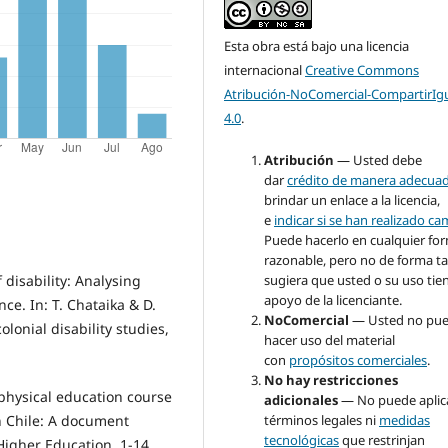
Esta obra está bajo una licencia
internacional
Creative Commons
Atribución-NoComercial-CompartirIg
4.0
.
Atribución
— Usted debe
dar
crédito de manera adecua
brindar un enlace a la licencia,
e
indicar si se han realizado c
Puede hacerlo en cualquier fo
razonable, pero no de forma ta
sugiera que usted o su uso tie
f disability: Analysing
apoyo de la licenciante.
nce. In: T. Chataika & D.
NoComercial
— Usted no pu
lonial disability studies,
hacer uso del material
con
propósitos comerciales
.
No hay restricciones
 physical education course
adicionales
— No puede aplic
términos legales ni
medidas
in Chile: A document
tecnológicas
que restrinjan
 Higher Education, 1-14.