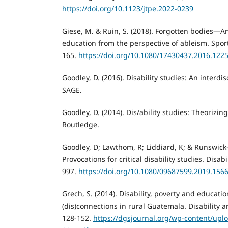
https://doi.org/10.1123/jtpe.2022-0239
Giese, M. & Ruin, S. (2018). Forgotten bodies—A
education from the perspective of ableism. Sport 
165.
https://doi.org/10.1080/17430437.2016.122
Goodley, D. (2016). Disability studies: An interdis
SAGE.
Goodley, D. (2014). Dis/ability studies: Theorizi
Routledge.
Goodley, D; Lawthom, R; Liddiard, K; & Runswick-
Provocations for critical disability studies. Disabi
997.
https://doi.org/10.1080/09687599.2019.156
Grech, S. (2014). Disability, poverty and educati
(dis)connections in rural Guatemala. Disability a
128-152.
https://dgsjournal.org/wp-content/upl