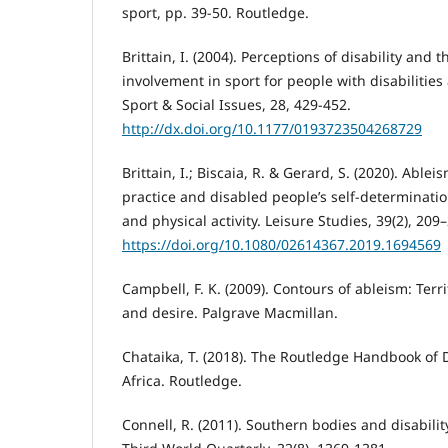
sport, pp. 39-50. Routledge.
Brittain, I. (2004). Perceptions of disability and
involvement in sport for people with disabilities a
Sport & Social Issues, 28, 429-452.
http://dx.doi.org/10.1177/0193723504268729
Brittain, I.; Biscaia, R. & Gerard, S. (2020). Ablei
practice and disabled people’s self-determination
and physical activity. Leisure Studies, 39(2), 209
https://doi.org/10.1080/02614367.2019.1694569
Campbell, F. K. (2009). Contours of ableism: Territ
and desire. Palgrave Macmillan.
Chataika, T. (2018). The Routledge Handbook of D
Africa. Routledge.
Connell, R. (2011). Southern bodies and disabilit