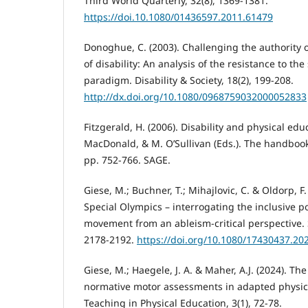
Third World Quarterly, 32(8), 1369-1381.
https://doi.10.1080/01436597.2011.61479
Donoghue, C. (2003). Challenging the authority o
of disability: An analysis of the resistance to the
paradigm. Disability & Society, 18(2), 199-208.
http://dx.doi.org/10.1080/0968759032000052833
Fitzgerald, H. (2006). Disability and physical educa
MacDonald, & M. O’Sullivan (Eds.). The handbook
pp. 752-766. SAGE.
Giese, M.; Buchner, T.; Mihajlovic, C. & Oldorp, F.
Special Olympics – interrogating the inclusive po
movement from an ableism-critical perspective. S
2178-2192.
https://doi.org/10.1080/17430437.20
Giese, M.; Haegele, J. A. & Maher, A.J. (2024). Th
normative motor assessments in adapted physica
Teaching in Physical Education, 3(1), 72-78.