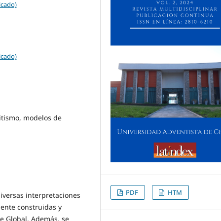
icado)
icado)
citismo, modelos de
PDF
HTM
diversas interpretaciones
ente construidas y
te Global. Además, se