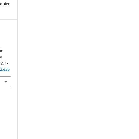
lquier
ón
ta
,
2
, 1-
.2.e35