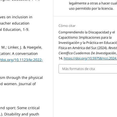
legalmente a otras a hacer cua
uso permitido por la licencia.
ives on inclusion in
teacher education
Cómo citar
l Education, 1-9.
Comprendiendo la Discapacidad y el
Capacitismo: Implicaciones para la
Investigación y la Práctica en Educaci
 M.; Linker, J. & Haegele,
Física en América del Sur. (2024).
Revis
Científica Cuadernos De Investigación
ucation: A conversation
14.
https://doi.org/10.59758/rcci.2024
/doi.org/10.1123/kr.2022-
Más formatos de cita
leism through the physical
red women. Journal of
and sport: Some critical
.). Disability and youth