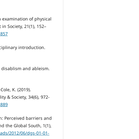
n examination of physical
in Society, 21(1), 152–
5857
ciplinary introduction.
ng disablism and ableism.
Cole, K. (2019).
lity & Society, 34(6), 972-
6889
on: Perceived barriers and
nd the Global South, 1(1),
oads/2012/06/dgs-01-01-