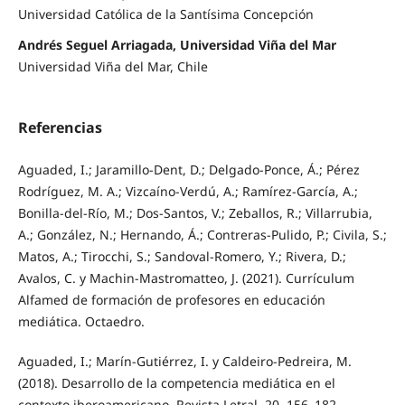
Universidad Católica de la Santísima Concepción
Andrés Seguel Arriagada, Universidad Viña del Mar
Universidad Viña del Mar, Chile
Referencias
Aguaded, I.; Jaramillo-Dent, D.; Delgado-Ponce, Á.; Pérez
Rodríguez, M. A.; Vizcaíno-Verdú, A.; Ramírez-García, A.;
Bonilla-del-Río, M.; Dos-Santos, V.; Zeballos, R.; Villarrubia,
A.; González, N.; Hernando, Á.; Contreras-Pulido, P.; Civila, S.;
Matos, A.; Tirocchi, S.; Sandoval-Romero, Y.; Rivera, D.;
Avalos, C. y Machin-Mastromatteo, J. (2021). Currículum
Alfamed de formación de profesores en educación
mediática. Octaedro.
Aguaded, I.; Marín-Gutiérrez, I. y Caldeiro-Pedreira, M.
(2018). Desarrollo de la competencia mediática en el
contexto iberoamericano. Revista Letral, 20, 156–182.