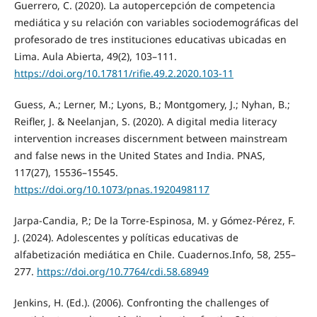
Guerrero, C. (2020). La autopercepción de competencia
mediática y su relación con variables sociodemográficas del
profesorado de tres instituciones educativas ubicadas en
Lima. Aula Abierta, 49(2), 103–111.
https://doi.org/10.17811/rifie.49.2.2020.103-11
Guess, A.; Lerner, M.; Lyons, B.; Montgomery, J.; Nyhan, B.;
Reifler, J. & Neelanjan, S. (2020). A digital media literacy
intervention increases discernment between mainstream
and false news in the United States and India. PNAS,
117(27), 15536–15545.
https://doi.org/10.1073/pnas.1920498117
Jarpa-Candia, P.; De la Torre-Espinosa, M. y Gómez-Pérez, F.
J. (2024). Adolescentes y políticas educativas de
alfabetización mediática en Chile. Cuadernos.Info, 58, 255–
277.
https://doi.org/10.7764/cdi.58.68949
Jenkins, H. (Ed.). (2006). Confronting the challenges of