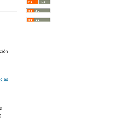
ción
cias
s
)