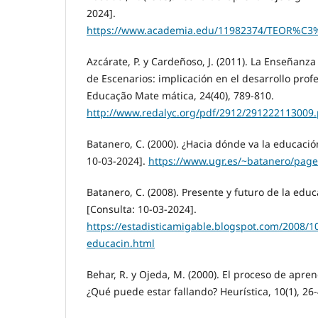
2024].
https://www.academia.edu/11982374/TEOR%C3
Azcárate, P. y Cardeñoso, J. (2011). La Enseñanza 
de Escenarios: implicación en el desarrollo prof
Educação Mate mática, 24(40), 789-810.
http://www.redalyc.org/pdf/2912/291222113009.
Batanero, C. (2000). ¿Hacia dónde va la educació
10-03-2024].
https://www.ugr.es/~batanero/pag
Batanero, C. (2008). Presente y futuro de la educ
[Consulta: 10-03-2024].
https://estadisticamigable.blogspot.com/2008/10
educacin.html
Behar, R. y Ojeda, M. (2000). El proceso de aprend
¿Qué puede estar fallando? Heurística, 10(1), 26