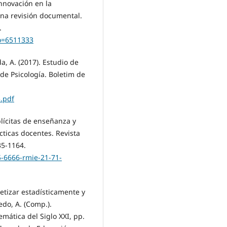
innovación en la
Una revisión documental.
.
go=6511333
a, A. (2017). Estudio de
 de Psicología. Boletim de
.pdf
plícitas de enseñanza y
cticas docentes. Revista
35-1164.
5-6666-rmie-21-71-
betizar estadísticamente y
edo, A. (Comp.).
mática del Siglo XXI, pp.