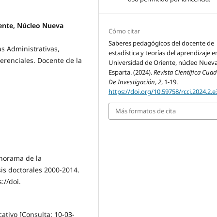
iente, Núcleo Nueva
Cómo citar
Saberes pedagógicos del docente de
as Administrativas,
estadística y teorías del aprendizaje e
erenciales. Docente de la
Universidad de Oriente, núcleo Nuev
Esparta. (2024).
Revista Científica Cua
De Investigación
,
2
, 1-19.
https://doi.org/10.59758/rcci.2024.2.e
Más formatos de cita
Panorama de la
sis doctorales 2000-2014.
://doi.
cativo [Consulta: 10-03-