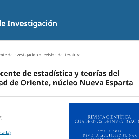
de Investigación
nte de investigación o revisión de literatura
ente de estadística y teorías del
dad de Oriente, núcleo Nueva Esparta
E)
icado)