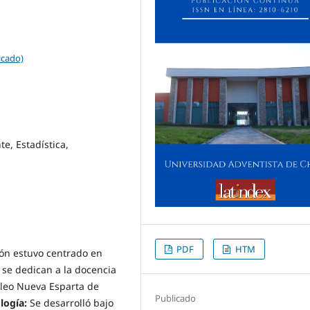
icado)
e, Estadística,
a
PDF
HTM
ión estuvo centrado en
 se dedican a la docencia
cleo Nueva Esparta de
Publicado
logía:
Se desarrolló bajo