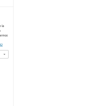
n la
a
dernos
32