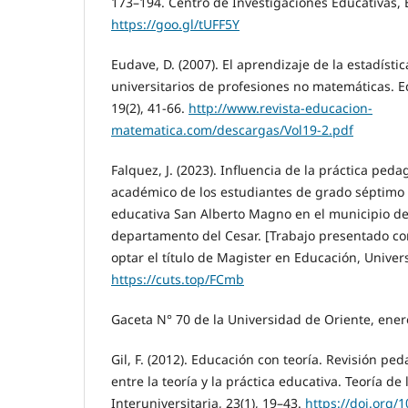
173–194. Centro de Investigaciones Educativas, 
https://goo.gl/tUFF5Y
Eudave, D. (2007). El aprendizaje de la estadísti
universitarios de profesiones no matemáticas. 
19(2), 41-66.
http://www.revista-educacion-
matematica.com/descargas/Vol19-2.pdf
Falquez, J. (2023). Influencia de la práctica ped
académico de los estudiantes de grado séptimo d
educativa San Alberto Magno en el municipio de
departamento del Cesar. [Trabajo presentado co
optar el título de Magister en Educación, Unive
https://cuts.top/FCmb
Gaceta N° 70 de la Universidad de Oriente, ene
Gil, F. (2012). Educación con teoría. Revisión pe
entre la teoría y la práctica educativa. Teoría de
Interuniversitaria, 23(1), 19–43.
https://doi.org/