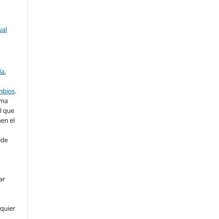
ual
da
,
ambios
.
rma
l que
nen el
ede
ar
lquier