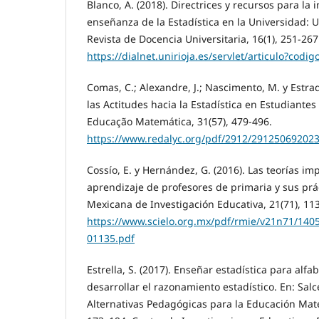
Blanco, A. (2018). Directrices y recursos para la 
enseñanza de la Estadística en la Universidad: 
Revista de Docencia Universitaria, 16(1), 251-267
https://dialnet.unirioja.es/servlet/articulo?codi
Comas, C.; Alexandre, J.; Nascimento, M. y Estrad
las Actitudes hacia la Estadística en Estudiantes
Educação Matemática, 31(57), 479-496.
https://www.redalyc.org/pdf/2912/291250692023
Cossío, E. y Hernández, G. (2016). Las teorías im
aprendizaje de profesores de primaria y sus prá
Mexicana de Investigación Educativa, 21(71), 11
https://www.scielo.org.mx/pdf/rmie/v21n71/140
01135.pdf
Estrella, S. (2017). Enseñar estadística para alfa
desarrollar el razonamiento estadístico. En: Salc
Alternativas Pedagógicas para la Educación Mate