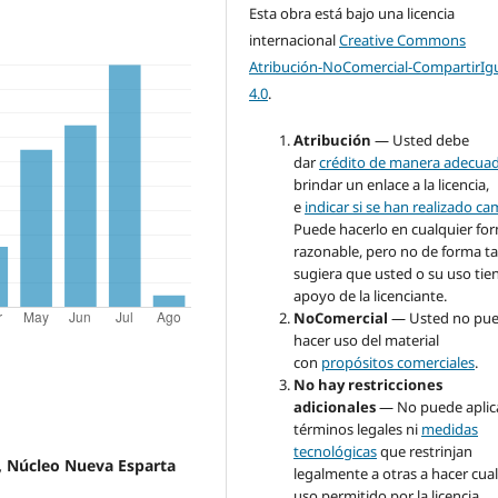
Esta obra está bajo una licencia
internacional
Creative Commons
Atribución-NoComercial-CompartirIg
4.0
.
Atribución
— Usted debe
dar
crédito de manera adecua
brindar un enlace a la licencia,
e
indicar si se han realizado c
Puede hacerlo en cualquier fo
razonable, pero no de forma ta
sugiera que usted o su uso tie
apoyo de la licenciante.
NoComercial
— Usted no pu
hacer uso del material
con
propósitos comerciales
.
No hay restricciones
adicionales
— No puede aplic
términos legales ni
medidas
tecnológicas
que restrinjan
e, Núcleo Nueva Esparta
legalmente a otras a hacer cua
uso permitido por la licencia.