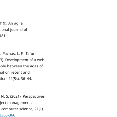
019). An agile
onal journal of
181.
-Pachas, L. F.; Tafur-
023). Development of a web
ople between the ages of
rnal on recent and
on, 11(5s), 36–44.
, N. S. (2021). Perspectives
roject management.
 computer science, 21(1),
pp360-366