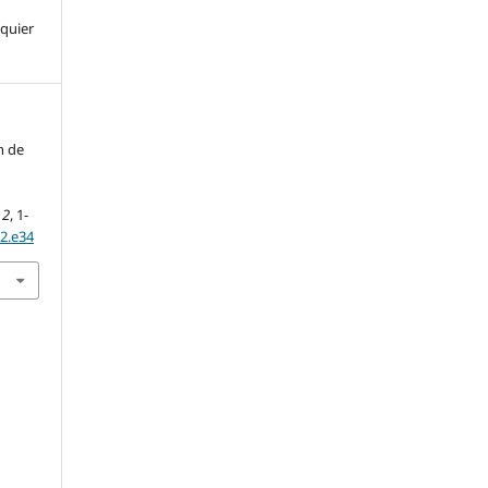
lquier
n de
,
2
, 1-
.2.e34