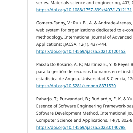
series. Materials science and engineering, 407,
https://doi.org/10.1088/1757-899x/407/1/012131
Gomero-Fanny, V.; Ruiz B., A. & Andrade-Arenas, L
web system for organizations dedicated to e-
methodology. International Journal of Advance
Applications: IJACSA, 12(1), 437-444.
https://doi.org/10.14569/ijacsa.2021.0120152
Paixão Do Rosário, A. F.; Martínez E., Y. & Reyes B
para la gestión de recursos humanos en el insti
estadística de Angola. Universidad & Ciencia, 12(
https://doi.org/10.5281/zenodo.8371530
Raharjo, T.; Purwandari, B.; Budiardjo, E. K. & Yun
Essence of Software Engineering Framework-bas
Software Development Method. International Jo
Computer Science and Applications, 14(7), 802-8
https://doi.org/10.14569/ijacsa.2023.0140788