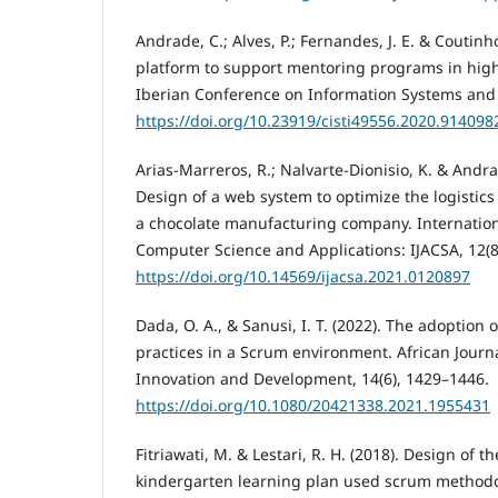
Andrade, C.; Alves, P.; Fernandes, J. E. & Coutinho
platform to support mentoring programs in high
Iberian Conference on Information Systems and 
https://doi.org/10.23919/cisti49556.2020.914098
Arias-Marreros, R.; Nalvarte-Dionisio, K. & Andra
Design of a web system to optimize the logistics
a chocolate manufacturing company. Internation
Computer Science and Applications: IJACSA, 12(8
https://doi.org/10.14569/ijacsa.2021.0120897
Dada, O. A., & Sanusi, I. T. (2022). The adoption
practices in a Scrum environment. African Journ
Innovation and Development, 14(6), 1429–1446.
https://doi.org/10.1080/20421338.2021.1955431
Fitriawati, M. & Lestari, R. H. (2018). Design of 
kindergarten learning plan used scrum methodo