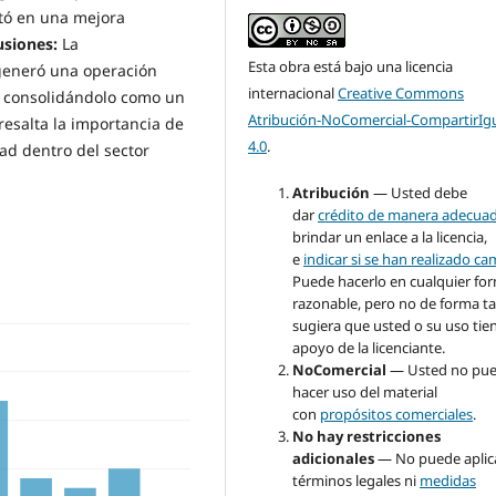
ltó en una mejora
usiones:
La
Esta obra está bajo una licencia
generó una operación
internacional
Creative Commons
a, consolidándolo como un
Atribución-NoComercial-CompartirIg
resalta la importancia de
4.0
.
ad dentro del sector
Atribución
— Usted debe
dar
crédito de manera adecua
brindar un enlace a la licencia,
e
indicar si se han realizado c
Puede hacerlo en cualquier fo
razonable, pero no de forma ta
sugiera que usted o su uso tie
apoyo de la licenciante.
NoComercial
— Usted no pu
hacer uso del material
con
propósitos comerciales
.
No hay restricciones
adicionales
— No puede aplic
términos legales ni
medidas