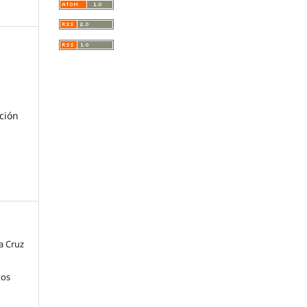
ción
a Cruz
tos