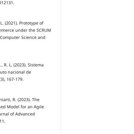
 012131.
. (2021). Prototype of
commerce under the SCRUM
d Computer Science and
., R. L. (2023). Sistema
tuto nacional de
3), 167-179.
iarti, R. (2023). The
ed Model for an Agile
urnal of Advanced
11.