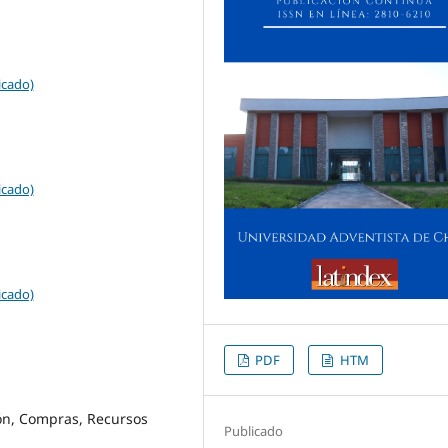
icado)
icado)
icado)
PDF
HTM
ón, Compras, Recursos
Publicado