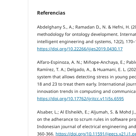
Referencias
Abdelghany S., A.; Ramadan D., N. & Hefni, H. (2
methodology for ontology development. Internati
intelligent engineering and systems, 12(2), 170–
https://doi.org/10.22266/ijies2019.0430.17
Alfaro-Espinoza, A. N.; Miñope-Anchaya, E.; Pablo
Ramírez, T. A.; Delgado, A., & Huamani, E. L. (2
system that allows detecting stress in young pe
18 and 23 to treat them early. International jou
innovation trends in computing and communicati
https://doi.org/10.17762/ijritcc.v11i5s.6595
Alsaber, L.; Al Elsheikh, E.; Aljumah, S. & Mohd J.
on the adherance to scrum rules in software p
Indonesian journal of electrical engineering and
360-366.
https://doi.org/10.11591/ijeecs.v21.i1.