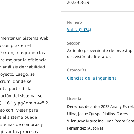
2023-08-29
Número
Vol. 2 (2024)
lementar un Sistema Web
Sección
y compras en el
Artículo proveniente de investiga
Scrum, integrando los
o revisión de literatura
a mejorar la eficiencia
 análisis de viabilidad
Categorías
royecto. Luego, se
Ciencias de la ingeniería
 Scrum, donde se
t a partir de la
ación del sistema, se
Licencia
QL 16.1 y pgAdmin 4v8.2.
Derechos de autor 2023 Anahy Estrell
to con JMeter para
Ulloa, Josue Quispe Pinillos, Torres
e el sistema puede
Villanueva Marcelino, Juan Pedro San
sistemas de compras y
Fernandez (Autor/a)
ilizar los procesos