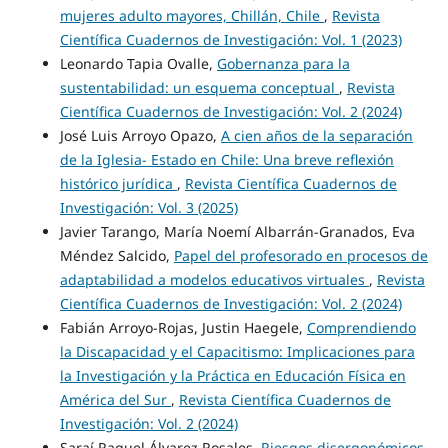
mujeres adulto mayores, Chillán, Chile
,
Revista
Científica Cuadernos de Investigación: Vol. 1 (2023)
Leonardo Tapia Ovalle,
Gobernanza para la
sustentabilidad: un esquema conceptual
,
Revista
Científica Cuadernos de Investigación: Vol. 2 (2024)
José Luis Arroyo Opazo,
A cien años de la separación
de la Iglesia- Estado en Chile: Una breve reflexión
histórico jurídica
,
Revista Científica Cuadernos de
Investigación: Vol. 3 (2025)
Javier Tarango, María Noemí Albarrán-Granados, Eva
Méndez Salcido,
Papel del profesorado en procesos de
adaptabilidad a modelos educativos virtuales
,
Revista
Científica Cuadernos de Investigación: Vol. 2 (2024)
Fabián Arroyo-Rojas, Justin Haegele,
Comprendiendo
la Discapacidad y el Capacitismo: Implicaciones para
la Investigación y la Práctica en Educación Física en
América del Sur
,
Revista Científica Cuadernos de
Investigación: Vol. 2 (2024)
Saraí Raquel Álvarez Rosales,
Riesgos disergonómicos