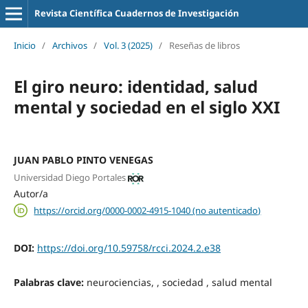
Revista Científica Cuadernos de Investigación
Inicio
/
Archivos
/
Vol. 3 (2025)
/
Reseñas de libros
El giro neuro: identidad, salud
mental y sociedad en el siglo XXI
JUAN PABLO PINTO VENEGAS
Universidad Diego Portales
Autor/a
https://orcid.org/0000-0002-4915-1040 (no autenticado)
DOI:
https://doi.org/10.59758/rcci.2024.2.e38
Palabras clave:
neurociencias, , sociedad , salud mental