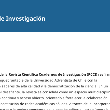
de Investigación
de la
Revista Científica Cuadernos de Investigación (RCCI)
reafirm
quebrantable de la Universidad Adventista de Chile con la
 saberes de alta calidad y la democratización de la ciencia
. En un
l desafiante, la revista se consolida como un espacio multidiscipli
 continua y acceso abierto, orientado a fortalecer la colaboración
a constitución de redes académicas sólidas
. A través de la incorpora
atos y la mejora constante de la gestión editorial, este número b