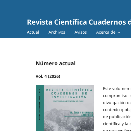
Revista Científica Cuadernos 
Actual
Archivos
Avisos
Acerca de
Número actual
Vol. 4 (2026)
Este volumen 
compromiso in
divulgación de
contexto globa
de publicación
científica y l
de nuevos form