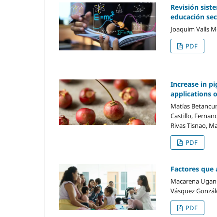
Revisión sist
educación sec
Joaquim Valls M
PDF
Increase in p
applications o
Matías Betancur
Castillo, Fernan
Rivas Tisnao, M
PDF
Factores que 
Macarena Ugand
Vásquez Gonzále
PDF