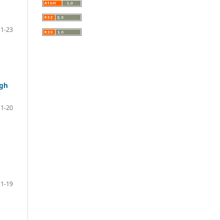
1-23
ugh
1-20
1-19