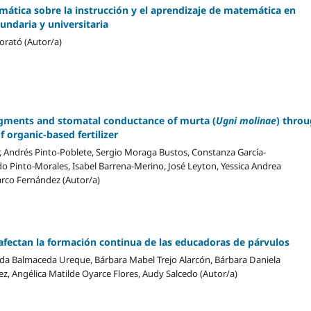
emática sobre la instrucción y el aprendizaje de matemática en
undaria y universitaria
orató (Autor/a)
igments and stomatal conductance of murta (
Ugni molinae
) thro
f organic-based fertilizer
, Andrés Pinto-Poblete, Sergio Moraga Bustos, Constanza García-
do Pinto-Morales, Isabel Barrena-Merino, José Leyton, Yessica Andrea
arco Fernández (Autor/a)
afectan la formación continua de las educadoras de párvulos
a Balmaceda Ureque, Bárbara Mabel Trejo Alarcón, Bárbara Daniela
z, Angélica Matilde Oyarce Flores, Audy Salcedo (Autor/a)