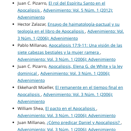
Juan C. Pizarro,
El rol del Espíritu Santo en el
Apocalipsis
,
Advenimiento: Vol. 5 Núm. 1 (2012):
Advenimiento
Hector Zalazar,
Ensayo de haimatología-pactual y su
teología en el libro de Apocalipsis
,
Advenimiento: Vol.
3 Núm. 1 (2006): Advenimiento
Pablo Millanao,
Apocalipsis 17:9-11: Una visión de las
siete cabezas bestiales y la mujer ramera
,
Advenimiento: Vol. 3 Núm. 1 (2006): Advenimiento
Juan C. Pizarro,
Apocalipsis, Elena G. de White y la ley
dominical
,
Advenimiento: Vol. 3 Núm. 1 (2006):
Advenimiento
Ekkehardt Müeller,
El remanente en el tiempo final en
Apocalipsis
,
Advenimiento: Vol. 3 Núm. 1 (2006):
Advenimiento
William Shea,
El pacto en el Apocalipsis
,
Advenimiento: Vol. 3 Núm. 1 (2006): Advenimiento
Juan Millanao,
¿Cómo predicar Daniel y Apocalipsis?
,
Advenimiento: Vol. 3 Núm. 1 (2006): Advenimiento