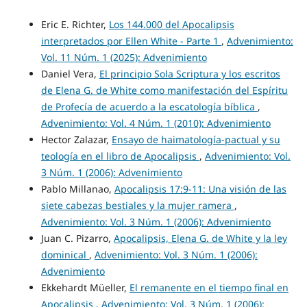
Eric E. Richter,
Los 144.000 del Apocalipsis
interpretados por Ellen White - Parte 1
,
Advenimiento:
Vol. 11 Núm. 1 (2025): Advenimiento
Daniel Vera,
El principio Sola Scriptura y los escritos
de Elena G. de White como manifestación del Espíritu
de Profecía de acuerdo a la escatología bíblica
,
Advenimiento: Vol. 4 Núm. 1 (2010): Advenimiento
Hector Zalazar,
Ensayo de haimatología-pactual y su
teología en el libro de Apocalipsis
,
Advenimiento: Vol.
3 Núm. 1 (2006): Advenimiento
Pablo Millanao,
Apocalipsis 17:9-11: Una visión de las
siete cabezas bestiales y la mujer ramera
,
Advenimiento: Vol. 3 Núm. 1 (2006): Advenimiento
Juan C. Pizarro,
Apocalipsis, Elena G. de White y la ley
dominical
,
Advenimiento: Vol. 3 Núm. 1 (2006):
Advenimiento
Ekkehardt Müeller,
El remanente en el tiempo final en
Apocalipsis
,
Advenimiento: Vol. 3 Núm. 1 (2006):