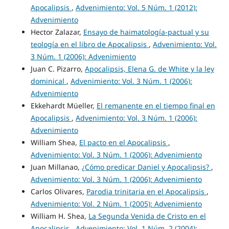
Apocalipsis
,
Advenimiento: Vol. 5 Núm. 1 (2012):
Advenimiento
Hector Zalazar,
Ensayo de haimatología-pactual y su
teología en el libro de Apocalipsis
,
Advenimiento: Vol.
3 Núm. 1 (2006): Advenimiento
Juan C. Pizarro,
Apocalipsis, Elena G. de White y la ley
dominical
,
Advenimiento: Vol. 3 Núm. 1 (2006):
Advenimiento
Ekkehardt Müeller,
El remanente en el tiempo final en
Apocalipsis
,
Advenimiento: Vol. 3 Núm. 1 (2006):
Advenimiento
William Shea,
El pacto en el Apocalipsis
,
Advenimiento: Vol. 3 Núm. 1 (2006): Advenimiento
Juan Millanao,
¿Cómo predicar Daniel y Apocalipsis?
,
Advenimiento: Vol. 3 Núm. 1 (2006): Advenimiento
Carlos Olivares,
Parodia trinitaria en el Apocalipsis
,
Advenimiento: Vol. 2 Núm. 1 (2005): Advenimiento
William H. Shea,
La Segunda Venida de Cristo en el
Apocalipsis
,
Advenimiento: Vol. 1 Núm. 2 (2004):