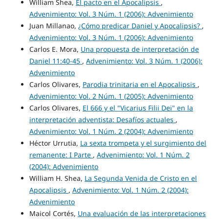
William Shea,
El pacto en el Apocalipsis
,
Advenimiento: Vol. 3 Núm. 1 (2006): Advenimiento
Juan Millanao,
¿Cómo predicar Daniel y Apocalipsis?
,
Advenimiento: Vol. 3 Núm. 1 (2006): Advenimiento
Carlos E. Mora,
Una propuesta de interpretación de
Daniel 11:40-45
,
Advenimiento: Vol. 3 Núm. 1 (2006):
Advenimiento
Carlos Olivares,
Parodia trinitaria en el Apocalipsis
,
Advenimiento: Vol. 2 Núm. 1 (2005): Advenimiento
Carlos Olivares,
El 666 y el "Vicarius Filii Dei" en la
interpretación adventista: Desafíos actuales
,
Advenimiento: Vol. 1 Núm. 2 (2004): Advenimiento
Héctor Urrutia,
La sexta trompeta y el surgimiento del
remanente: I Parte
,
Advenimiento: Vol. 1 Núm. 2
(2004): Advenimiento
William H. Shea,
La Segunda Venida de Cristo en el
Apocalipsis
,
Advenimiento: Vol. 1 Núm. 2 (2004):
Advenimiento
Maicol Cortés,
Una evaluación de las interpretaciones