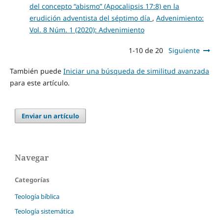
del concepto “abismo” (Apocalipsis 17:8) en la
erudición adventista del séptimo día
,
Advenimiento:
Vol. 8 Núm. 1 (2020): Advenimiento
1-10 de 20
Siguiente
También puede
Iniciar una búsqueda de similitud avanzada
para este artículo.
Enviar un artículo
Navegar
Categorías
Teología bíblica
Teología sistemática