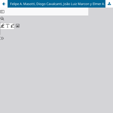
Felipe A. Masotti, Diogo Cavalcanti, João Luiz Marcon y Elmer A. Guzmán, eds.