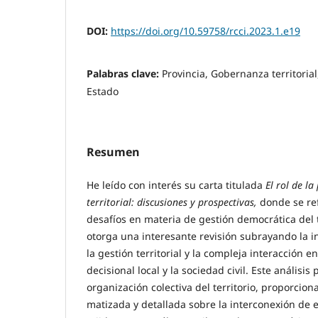
DOI:
https://doi.org/10.59758/rcci.2023.1.e19
Palabras clave:
Provincia, Gobernanza territoria
Estado
Resumen
He leído con interés su carta titulada
El rol de l
territorial: discusiones y prospectivas,
donde se ref
desafíos en materia de gestión democrática del t
otorga una interesante revisión subrayando la i
la gestión territorial y la compleja interacción en
decisional local y la sociedad civil. Este análisis
organización colectiva del territorio, proporcio
matizada y detallada sobre la interconexión de 