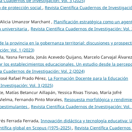
ca Cuadernos de Investigación: Vol. 3 (2025)
so de protección social
,
Revista Científica Cuadernos de Investigaci
, Alicia Umanzor Marchant ,
Planificación estratégica como un agen
a universitaria
,
Revista Científica Cuadernos de Investigación: Vol. 
l de la provincia en la gobernanza territorial: discusiones y prospect
ión: Vol. 1 (2023)
 Yasna Ferrada, Jonás Acevedo Quijano, Marcelo Carvajal Álvarez
r los establecimientos educacionales. Un estudio desde la percep
ca Cuadernos de Investigación: Vol. 2 (2024)
osé Rafael Prado Pérez,
La Formación Docente para la Educación
Investigación: Vol. 3 (2025)
, Matías Betancur Aillapán, Yessica Rivas Tisnao, María Jofré
 Vielma, Fernando Pinto Morales,
Respuesta morfológica y rendimi
bioestimulantes
,
Revista Científica Cuadernos de Investigación: Vol.
rés Ferrada Ferrada,
Innovación didáctica y tecnología educativa: 
entífica global en Scopus (1975–2025)
,
Revista Científica Cuadernos