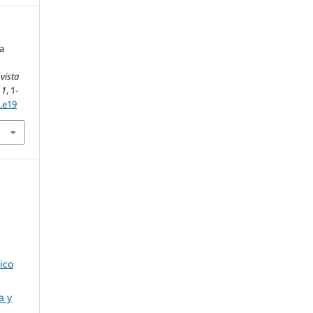
la
vista
,
1
, 1-
1.e19
ico
a y