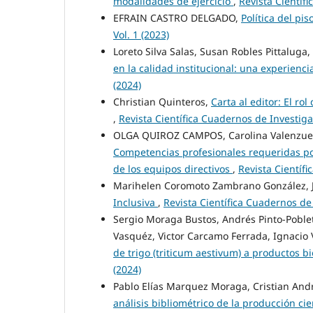
modalidades de ejercicio
,
Revista Científi
EFRAIN CASTRO DELGADO,
Política del pi
Vol. 1 (2023)
Loreto Silva Salas, Susan Robles Pittaluga
en la calidad institucional: una experienci
(2024)
Christian Quinteros,
Carta al editor: El ro
,
Revista Científica Cuadernos de Investigac
OLGA QUIROZ CAMPOS, Carolina Valenzuela,
Competencias profesionales requeridas po
de los equipos directivos
,
Revista Científi
Marihelen Coromoto Zambrano González, J
Inclusiva
,
Revista Científica Cuadernos de 
Sergio Moraga Bustos, Andrés Pinto-Poblete
Vasquéz, Victor Carcamo Ferrada, Ignacio
de trigo (triticum aestivum) a productos 
(2024)
Pablo Elías Marquez Moraga, Cristian And
análisis bibliométrico de la producción ci