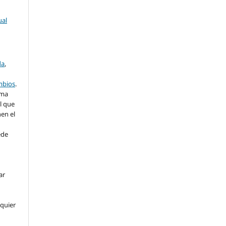
ual
da
,
ambios
.
rma
l que
nen el
ede
ar
lquier