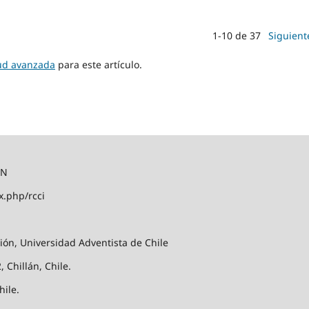
1-10 de 37
Siguient
tud avanzada
para este artículo.
ÓN
x.php/rcci
ión, Universidad Adventista de Chile
 Chillán, Chile.
hile.