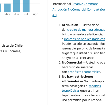
internacional
Creative Commons
Atribución-NoComercial-CompartirIg
4.0
.
Atribución
— Usted debe
dar
crédito de manera adecua
brindar un enlace a la licencia,
e
indicar si se han realizado c
Puede hacerlo en cualquier fo
tista de Chile
razonable, pero no de forma ta
as y Sociales,
sugiera que usted o su uso tie
apoyo de la licenciante.
NoComercial
— Usted no pu
hacer uso del material
con
propósitos comerciales
.
No hay restricciones
adicionales
— No puede aplic
términos legales ni
medidas
tecnológicas
que restrinjan
legalmente a otras a hacer cua
uso permitido por la licencia.