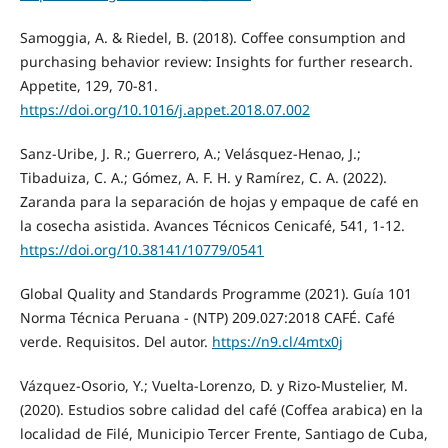
Samoggia, A. & Riedel, B. (2018). Coffee consumption and
purchasing behavior review: Insights for further research.
Appetite, 129, 70-81.
https://doi.org/10.1016/j.appet.2018.07.002
Sanz-Uribe, J. R.; Guerrero, A.; Velásquez-Henao, J.;
Tibaduiza, C. A.; Gómez, A. F. H. y Ramírez, C. A. (2022).
Zaranda para la separación de hojas y empaque de café en
la cosecha asistida. Avances Técnicos Cenicafé, 541, 1-12.
https://doi.org/10.38141/10779/0541
Global Quality and Standards Programme (2021). Guía 101
Norma Técnica Peruana - (NTP) 209.027:2018 CAFÉ. Café
verde. Requisitos. Del autor.
https://n9.cl/4mtx0j
Vázquez-Osorio, Y.; Vuelta-Lorenzo, D. y Rizo-Mustelier, M.
(2020). Estudios sobre calidad del café (Coffea arabica) en la
localidad de Filé, Municipio Tercer Frente, Santiago de Cuba,