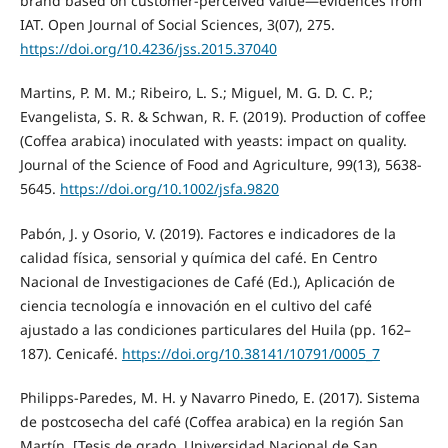
brand based on customer-perceived value—evidences from
IAT. Open Journal of Social Sciences, 3(07), 275.
https://doi.org/10.4236/jss.2015.37040
Martins, P. M. M.; Ribeiro, L. S.; Miguel, M. G. D. C. P.;
Evangelista, S. R. & Schwan, R. F. (2019). Production of coffee
(Coffea arabica) inoculated with yeasts: impact on quality.
Journal of the Science of Food and Agriculture, 99(13), 5638-
5645.
https://doi.org/10.1002/jsfa.9820
Pabón, J. y Osorio, V. (2019). Factores e indicadores de la
calidad física, sensorial y química del café. En Centro
Nacional de Investigaciones de Café (Ed.), Aplicación de
ciencia tecnología e innovación en el cultivo del café
ajustado a las condiciones particulares del Huila (pp. 162–
187). Cenicafé.
https://doi.org/10.38141/10791/0005_7
Philipps-Paredes, M. H. y Navarro Pinedo, E. (2017). Sistema
de postcosecha del café (Coffea arabica) en la región San
Martín. [Tesis de grado, Universidad Nacional de San