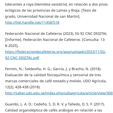
tolerantes a roya (Hemileia vastatrix), en relación a dos pisos
eclógicos de las provincias de Lamas y Rioja. [Tesis de
grado, Universidad Nacional de san Martin].
http://hdl.handle.net/11458/518
Federación Nacional de Cafeteros (2023). IG‑92 CNC DIGITAL
[Informe]. Federación Nacional de Cafeteros. [Consulta: 13-
8-2025].
https://federaciondecafeteros.org/app/uploads/2023/11/IG-
92-CNC-DIGITAL.pdf
Fermín, N.; Soldevilla, H. G.; García, J. y Bracho, N. (2018).
Evaluación de la calidad fisicoquímica y sensorial de tres
marcas comerciales de café tostado y molido. UDO Agrícola,
12(2), 428-438 (2018).
http://saber.udo.edu.ve/index.php/udoagricola/article/view/306
Guambi, L. A. D.; Cedeño, S. D. R. V. y Talledo, D. S. F. (2017).
Calidad organoléptica de cafés arábigos en relación a las