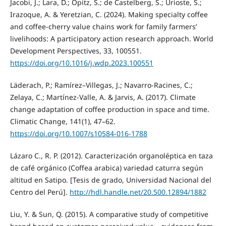
Jacobi, J.; Lara, D.; Opitz, S.; de Castelberg, S.; Urioste, S.;
Irazoque, A. & Yeretzian, C. (2024). Making specialty coffee
and coffee-cherry value chains work for family farmers’
livelihoods: A participatory action research approach. World
Development Perspectives, 33, 100551.
https://doi.org/10.1016/j.wdp.2023.100551
Läderach, P.; Ramírez–Villegas, J.; Navarro-Racines, C.;
Zelaya, C.; Martínez-Valle, A. & Jarvis, A. (2017). Climate
change adaptation of coffee production in space and time.
Climatic Change, 141(1), 47–62.
https://doi.org/10.1007/s10584-016-1788
Lázaro C., R. P. (2012). Caracterización organoléptica en taza
de café orgánico (Coffea arabica) variedad caturra según
altitud en Satipo. [Tesis de grado, Universidad Nacional del
Centro del Perú].
http://hdl.handle.net/20.500.12894/1882
Liu, Y. & Sun, Q. (2015). A comparative study of competitive