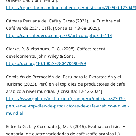
Universidad Continental].
https://repositorio.continental.edu.pe/bitstream/20.500.12394
Cámara Peruana del Café y Cacao (2021). La Cumbre del
Café Verde 2021. Café. [Consulta: 13-08-2025].
https://camcafeperu.com.pe/ES/articulo.php?id=114
Clarke, R. & Vitzthum, O. G. (2008). Coffee: recent
developments. John Wiley & Sons.
https://doi.org/10.1002/9780470690499
Comisión de Promoción del Perú para la Exportación y el
Turismo (2023). Perú en el top diez de productores de café
arábico a nivel mundial. [Consulta: 12-12-2024].
https://www.gob.pe/institucion/promperu/noticias/823939-
peru-en-el-top-diez-de-productores-de-cafe-arabico-a-nivel-
mundial
Estrella G., L. y Coronado J., M. F. (2015). Evaluación física y
sensorial de cuatro variedades de café (coffe arabica L.)