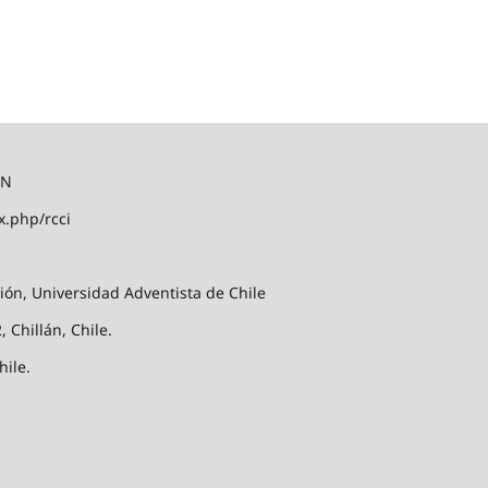
ÓN
x.php/rcci
ión, Universidad Adventista de Chile
 Chillán, Chile.
hile.