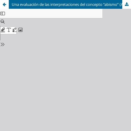
Una evaluación de las interpretaciones del concepto “abismo” (Apocalipsis 17:8) en la erudición adventista del séptimo día